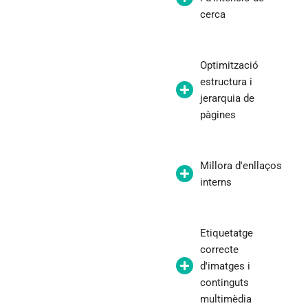
cerca
Optimització
estructura i
jerarquia de
pàgines
Millora d'enllaços
interns
Etiquetatge
correcte
d'imatges i
continguts
multimèdia