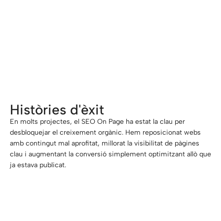
«Després d'optimitzar els textos i
l'estructura, el trànsit es va multiplicar
sense necessitat de més contingut»
Històries d'èxit
En molts projectes, el SEO On Page ha estat la clau per
desbloquejar el creixement orgànic. Hem reposicionat webs
amb contingut mal aprofitat, millorat la visibilitat de pàgines
clau i augmentant la conversió simplement optimitzant allò que
ja estava publicat.