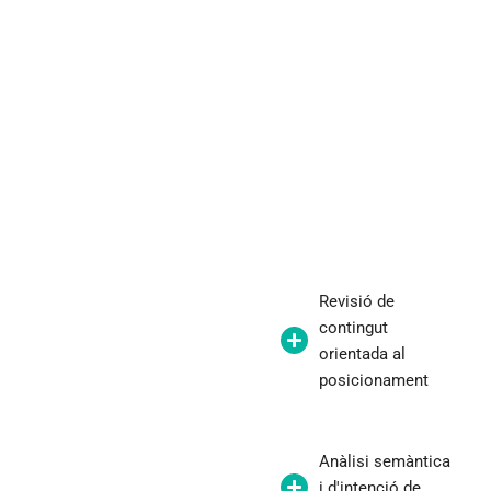
Revisió de
contingut
orientada al
posicionament
Anàlisi semàntica
i d'intenció de