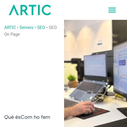
Vés
al
contingut
ARTIC
•
Serveis
•
SEO
•
SEO
On Page
Què és
Com ho fem