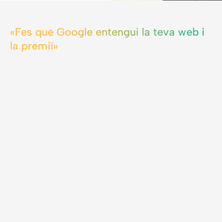
«Fes que Google entengui la teva web i
la premiï»