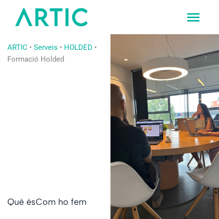
Vés
al
contingut
ARTIC
•
Serveis
•
HOLDED
•
Formació Holded
Què és
Com ho fem