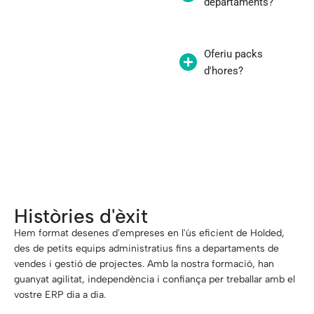
departaments?
Oferiu packs
d'hores?
«Un equip ben format multiplica el valor
de Holded a la teva empresa»
Històries d'èxit
Hem format desenes d'empreses en l'ús eficient de Holded,
des de petits equips administratius fins a departaments de
vendes i gestió de projectes. Amb la nostra formació, han
guanyat agilitat, independència i confiança per treballar amb el
vostre ERP dia a dia.