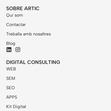
SOBRE ARTIC
Qui som
Contactar
Treballa amb nosaltres
Blog
L
I
i
n
n
s
DIGITAL CONSULTING
k
t
WEB
e
a
d
g
SEM
i
r
n
a
SEO
m
APPS
Kit Digital