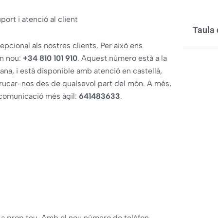
ort i atenció al client
Taula 
cional als nostres clients. Per això ens
on nou:
+34 810 101 910
. Aquest número està a la
mana, i està disponible amb atenció en castellà,
u trucar-nos des de qualsevol part del món. A més,
comunicació més àgil:
641483633
.
a prop teu. Amb el nou número de telèfon