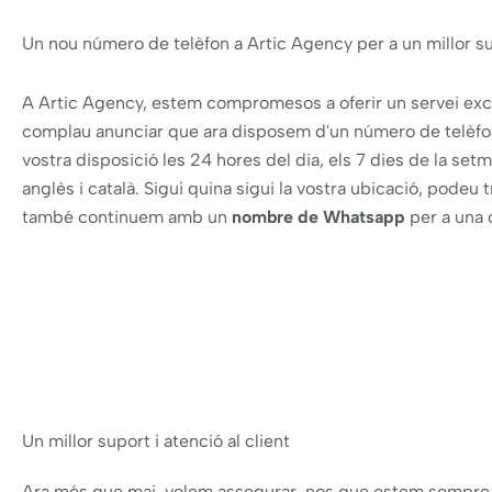
Un nou número de telèfon a Artic Agency per a un millor sup
A Artic Agency, estem compromesos a oferir un servei excep
complau anunciar que ara disposem d'un número de telèf
vostra disposició les 24 hores del dia, els 7 dies de la set
anglès i català. Sigui quina sigui la vostra ubicació, pode
també continuem amb un
nombre de Whatsapp
per a una 
Un millor suport i atenció al client
Ara més que mai, volem assegurar-nos que estem sempre 