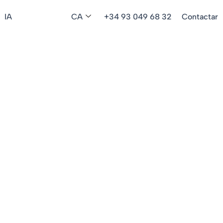
IA
CA
+34 93 049 68 32
Contactar