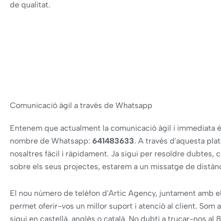
de qualitat.
Comunicació àgil a través de Whatsapp
Entenem que actualment la comunicació àgil i immediata é
nombre de Whatsapp:
641483633
. A través d'aquesta pl
nosaltres fàcil i ràpidament. Ja sigui per resoldre dubtes, 
sobre els seus projectes, estarem a un missatge de distànc
El nou número de telèfon d'Artic Agency, juntament amb el s
permet oferir-vos un millor suport i atenció al client. Som 
sigui en castellà, anglès o català. No dubti a trucar-nos a