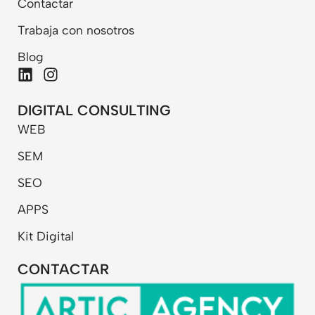
Contactar
Trabaja con nosotros
Blog
L
I
i
n
n
s
DIGITAL CONSULTING
k
t
WEB
e
a
d
g
SEM
i
r
n
a
SEO
m
APPS
Kit Digital
CONTACTAR