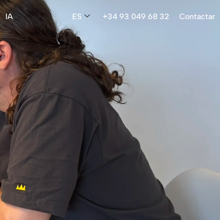
IA
ES
+34 93 049 68 32
Contactar