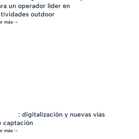
ra un operador líder en
ctividades outdoor
er más
-
nsareo
: digitalización y nuevas vías
e captación
er más