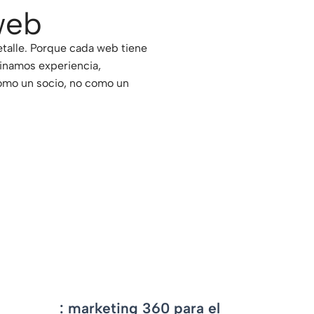
web
etalle. Porque cada web tiene
inamos experiencia,
como un socio, no como un
-
OCF
: marketing 360 para el
E