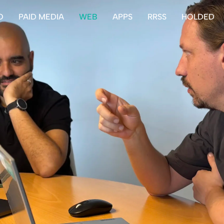
O
PAID MEDIA
WEB
APPS
RRSS
HOLDED