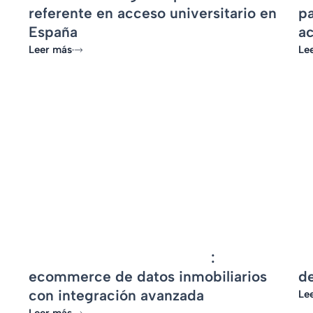
referente en acceso universitario en
pa
España
a
Leer más
Le
-
e
Atlas Real Estate Analytics
:
A
ecommerce de datos inmobiliarios
d
con integración avanzada
Le