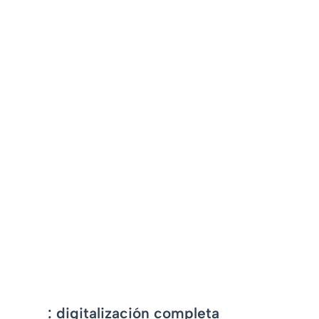
-
sportec
: digitalización completa