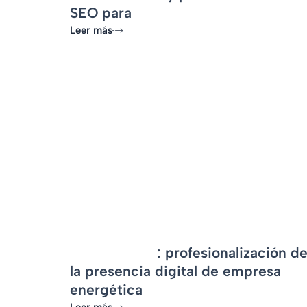
SEO para
Cervera Alumini i Vidre
Leer más
-
Energía GDG
: profesionalización d
la presencia digital de empresa
energética