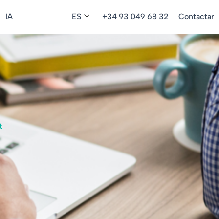
IA
ES
+34 93 049 68 32
Contactar
t