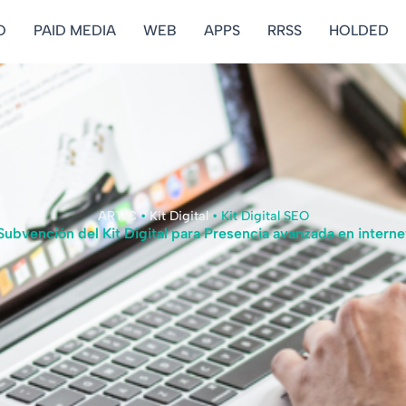
O
PAID MEDIA
WEB
APPS
RRSS
HOLDED
ARTIC
•
Kit Digital
•
Kit Digital SEO
Subvención del Kit Digital para Presencia avanzada en interne