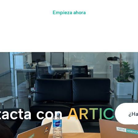
Empieza ahora
acta con
ARTIC
¿Ha