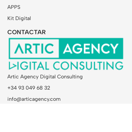
m
APPS
Kit Digital
CONTACTAR
Artic Agency Digital Consulting
+34 93 049 68 32
info@articagency.com
Política de privacidad
Política de cookies
Aviso legal