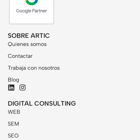
SOBRE ARTIC
Quienes somos
Contactar
Trabaja con nosotros
Blog
L
I
i
n
n
s
DIGITAL CONSULTING
k
t
WEB
e
a
d
g
SEM
i
r
n
a
SEO