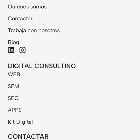
Quienes somos
Contactar
Trabaja con nosotros
Blog
L
I
i
n
n
s
DIGITAL CONSULTING
k
t
WEB
e
a
d
g
SEM
i
r
n
a
SEO
m
APPS
Kit Digital
CONTACTAR