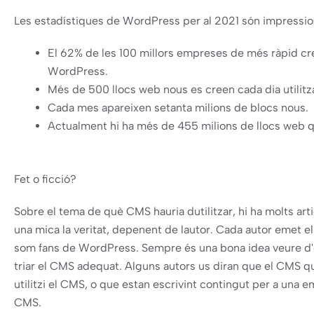
Les estadístiques de WordPress per al 2021 són impressio
El 62% de les 100 millors empreses de més ràpid cre
WordPress.
Més de 500 llocs web nous es creen cada dia utilitz
Cada mes apareixen setanta milions de blocs nous.
Actualment hi ha més de 455 milions de llocs web q
Fet o ficció?
Sobre el tema de què CMS hauria dutilitzar, hi ha molts art
una mica la veritat, depenent de lautor. Cada autor emet el
som fans de WordPress. Sempre és una bona idea veure d'o
triar el CMS adequat. Alguns autors us diran que el CMS que
utilitzi el CMS, o que estan escrivint contingut per a una e
CMS.