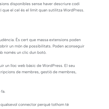
sions disponibles sense haver descriure codi
í que el cel és el límit quan sutilitza WordPress.
prudència. És cert que massa extensions poden
 obrir un món de possibilitats. Poden aconseguir
mb només un clic dun botó.
uir un lloc web bàsic de WordPress. El seu
bscripcions de membres, gestió de membres,
fa.
r qualsevol connector perquè tothom té