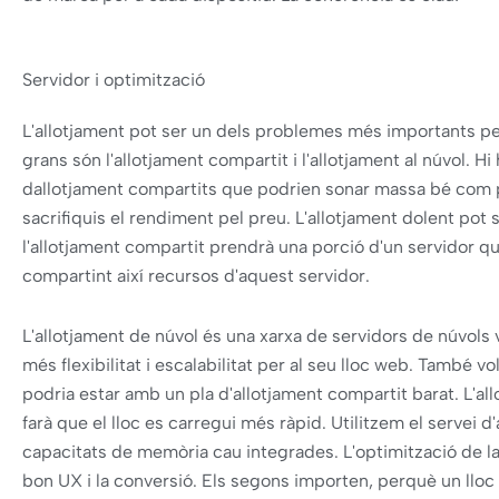
Servidor i optimització
L'allotjament pot ser un dels problemes més importants pe
grans són l'allotjament compartit i l'allotjament al núvol. H
dallotjament compartits que podrien sonar massa bé com p
sacrifiquis el rendiment pel preu. L'allotjament dolent po
l'allotjament compartit prendrà una porció d'un servidor q
compartint així recursos d'aquest servidor.
L'allotjament de núvol és una xarxa de servidors de núvols vi
més flexibilitat i escalabilitat per al seu lloc web. També v
podria estar amb un pla d'allotjament compartit barat. L'all
farà que el lloc es carregui més ràpid. Utilitzem el serve
capacitats de memòria cau integrades. L'optimització de la 
bon UX i la conversió. Els segons importen, perquè un llo