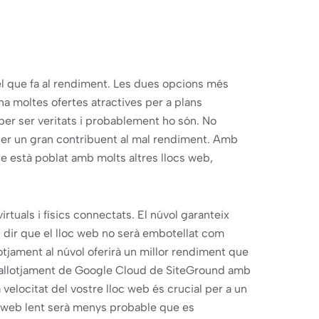
l que fa al rendiment. Les dues opcions més
i ha moltes ofertes atractives per a plans
er ser veritats i probablement ho són. No
t ser un gran contribuent al mal rendiment. Amb
ue està poblat amb molts altres llocs web,
rtuals i físics connectats. El núvol garanteix
ol dir que el lloc web no serà embotellat com
otjament al núvol oferirà un millor rendiment que
i d'allotjament de Google Cloud de SiteGround amb
velocitat del vostre lloc web és crucial per a un
c web lent serà menys probable que es