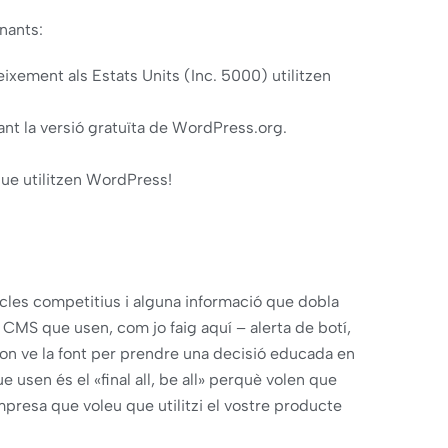
nants:
ixement als Estats Units (Inc. 5000) utilitzen
ant la versió gratuïta de WordPress.org.
ue utilitzen WordPress!
icles competitius i alguna informació que dobla
 CMS que usen, com jo faig aquí – alerta de botí,
n ve la font per prendre una decisió educada en
 usen és el «final all, be all» perquè volen que
mpresa que voleu que utilitzi el vostre producte