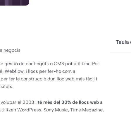
Taula 
de negocis
e gestió de continguts o CMS pot utilitzar. Pot
, Webflow, i llocs per fer-ho com a
r fer la construcció dun lloc web més fàcil i
sitats.
nvolupar el 2003 i
té més del 30% de llocs web a
utilitzen WordPress: Sony Music, Time Magazine,