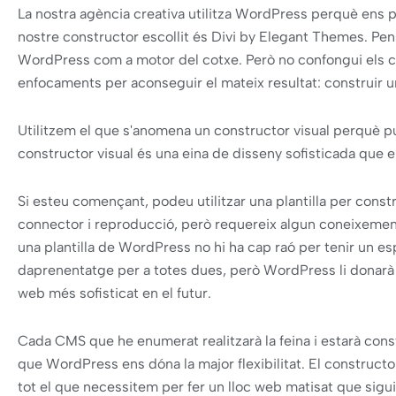
La nostra agència creativa utilitza WordPress perquè ens p
nostre constructor escollit és Divi by Elegant Themes. Pen
WordPress com a motor del cotxe. Però no confongui els co
enfocaments per aconseguir el mateix resultat: construir u
Utilitzem el que s'anomena un constructor visual perquè p
constructor visual és una eina de disseny sofisticada que 
Si esteu començant, podeu utilitzar una plantilla per constru
connector i reproducció, però requereix algun coneixemen
una plantilla de WordPress no hi ha cap raó per tenir un esp
daprenentatge per a totes dues, però WordPress li donarà m
web més sofisticat en el futur.
Cada CMS que he enumerat realitzarà la feina i estarà const
que WordPress ens dóna la major flexibilitat. El constructo
tot el que necessitem per fer un lloc web matisat que sigui