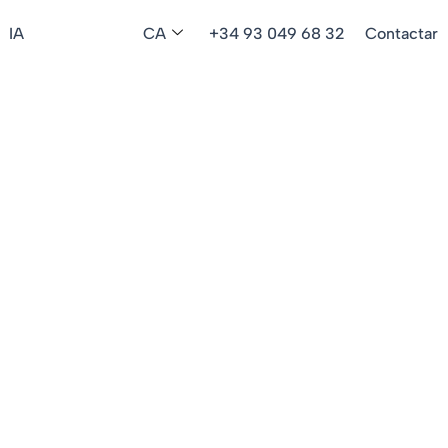
IA
CA
+34 93 049 68 32
Contactar