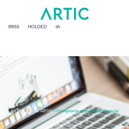
RRSS
HOLDED
IA
ARTIC
•
Qui és ARTIC
•
Compromís amb limpacte social