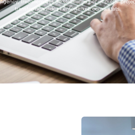
 Agency, treballem des de Catalunya per impulsar proje
transformen vides i enforteixen comunitats.