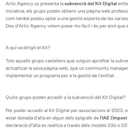
Artic Agency us presenta la
subvenció del Kit Digital
enfoc
iniciativa, els grups poden obtenir una pàgina web profess
com també podeu optar a una gestió experta de les xarxes 
Des d'Artic Agency volem posar-ho fàcil i és per això que
A qui va dirigit el Kit?
Tots aquells grups castellers que vulguin aprofitar la subve
actualitzar la seva pàgina web, que un community manager e
implementar un programa per a la gestió de l'entitat.
Quins grups poden accedir a la subvenció del Kit Digital?
Per poder accedir al Kit Digital per associacions el 2023, e
estar donada d'alta en algun dels epígrafs de
l'IAE (Impos
declaració d‟alta es realitza a través dels models 036 o 0