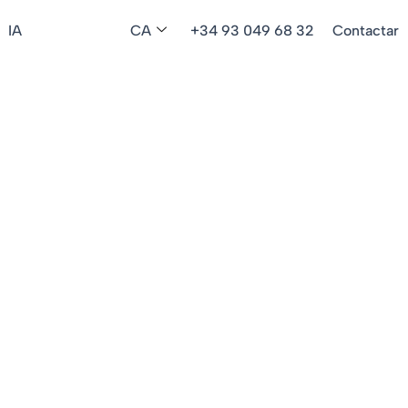
IA
CA
+34 93 049 68 32
Contactar