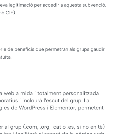
seva legitimació per accedir a aquesta subvenció.
b CIF).
rie de beneficis que permetran als grups gaudir
tuïta.
 web a mida i totalment personalitzada
oratius i inclourà lʻescut del grup. La
ies de WordPress i Elementor, permetent
al grup (.com, .org, .cat o .es, si no en té)