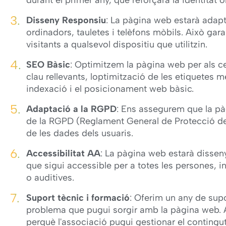
durant el primer any, que reforçarà la identitat o
Disseny Responsiu
: La pàgina web estarà adapta
ordinadors, tauletes i telèfons mòbils. Això gar
visitants a qualsevol dispositiu que utilitzin.
SEO Bàsic
: Optimitzem la pàgina web per als ce
clau rellevants, loptimització de les etiquetes me
indexació i el posicionament web bàsic.
Adaptació a la RGPD
: Ens assegurem que la p
de la RGPD (Reglament General de Protecció de 
de les dades dels usuaris.
Accessibilitat AA
: La pàgina web estarà dissen
que sigui accessible per a totes les persones, 
o auditives.
Suport tècnic i formació
: Oferim un any de supo
problema que pugui sorgir amb la pàgina web.
perquè l'associació pugui gestionar el conting