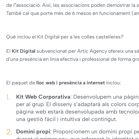
de l‟associació. Així, les associacions poden demostrar la 
També cal que porte més de 6 mesos en funcionament (am
Què inclou el Kit Digital per a les colles castelleres?
El
Kit Digital
subvencionat per Artic Agency ofereix una sè
d'una presència en línia efectiva i professional de forma gra
El paquet de
lloc web i presència a internet
inclou:
Kit Web Corporativa
: Desenvolupem una pàgina
per al grup. El disseny sʻadaptarà als colors corp
pàgina web estarà desenvolupada amb tecnolog
una gestió fàcil i intuïtiva del contingut.
Domini propi
: Proporcionem un domini propi per 