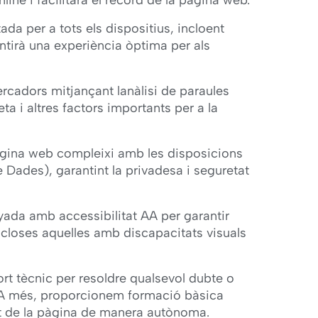
nline i facilitarà el record de la pàgina web.
da per a tots els dispositius, incloent
antirà una experiència òptima per als
rcadors mitjançant lanàlisi de paraules
ta i altres factors importants per a la
àgina web compleixi amb les disposicions
Dades), garantint la privadesa i seguretat
yada amb accessibilitat AA per garantir
incloses aquelles amb discapacitats visuals
rt tècnic per resoldre qualsevol dubte o
 A més, proporcionem formació bàsica
ut de la pàgina de manera autònoma.