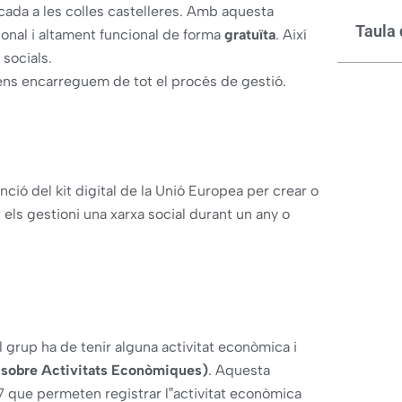
ada a les colles castelleres. Amb aquesta
Taula 
ional i altament funcional de forma
gratuïta
. Així
socials.
 ens encarreguem de tot el procés de gestió.
nció del kit digital de la Unió Europea per crear o
ls gestioni una xarxa social durant un any o
l grup ha de tenir alguna activitat econòmica i
t sobre Activitats Econòmiques)
. Aquesta
37 que permeten registrar l‟activitat econòmica