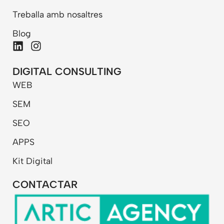
Treballa amb nosaltres
Blog
L
I
i
n
n
s
DIGITAL CONSULTING
k
t
WEB
e
a
d
g
SEM
i
r
n
a
SEO
m
APPS
Kit Digital
CONTACTAR