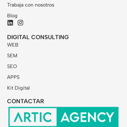
Trabaja con nosotros
Blog
L
I
i
n
n
s
DIGITAL CONSULTING
k
t
WEB
e
a
d
g
SEM
i
r
n
a
SEO
m
APPS
Kit Digital
CONTACTAR