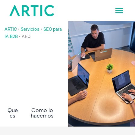
Ir
al
contenido
ARTIC
•
Servicios
•
SEO para
IA B2B
•
AEO
Que
Como lo
es
hacemos