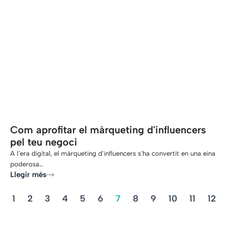
-
Com aprofitar el màrqueting d'influencers
pel teu negoci
A l'era digital, el màrqueting d'influencers s'ha convertit en una eina
poderosa…
Llegir més
1
2
3
4
5
6
7
8
9
10
11
12