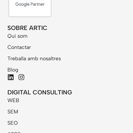
SOBRE ARTIC
Qui som
Contactar
Treballa amb nosaltres
Blog
L
I
i
n
n
s
DIGITAL CONSULTING
k
t
WEB
e
a
d
g
SEM
i
r
n
a
SEO
m